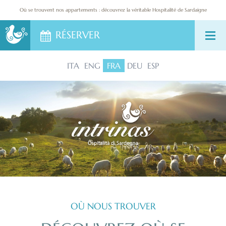
DESTINATIONS
Où se trouvent nos appartements : découvrez la véritable Hospitalité de Sardaigne
RÉSERVER
CONTACTS
ITA
ENG
FRA
DEU
ESP
OÙ NOUS TROUVER