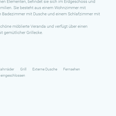
chen Elementen, befindet sie sich im Erdgeschoss und
 Familien. Sie besteht aus einem Wohnzimmer mit
m Badezimmer mit Dusche und einem Schlafzimmer mit
schöne möblierte Veranda und verfügt über einen
 gemütlicher Grillecke.
Fahrräder
Grill
Externe Dusche
Fernsehen
 eingeschlossen