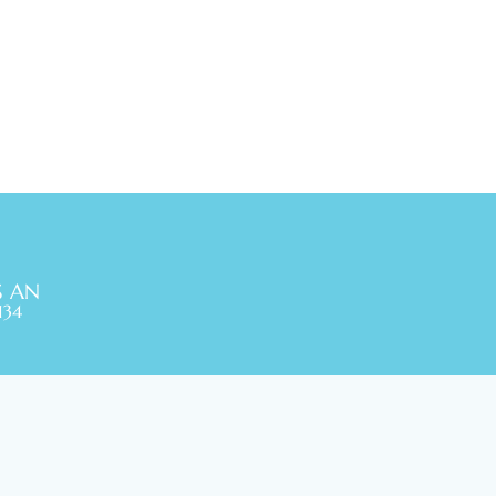
S AN
134