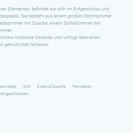
chen Elementen, befindet sie sich im Erdgeschoss und
eundespaare. Sie besteht aus einem großen Wohnzimmer
Badezimmer mit Dusche, einem Schlafzimmer mit
immer.
schöne möblierte Veranda und verfügt über einen
 gemütlicher Grillecke.
Fahrräder
Grill
Externe Dusche
Fernsehen
 eingeschlossen