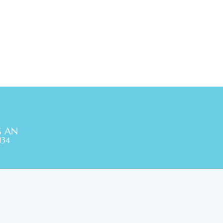
S AN
134